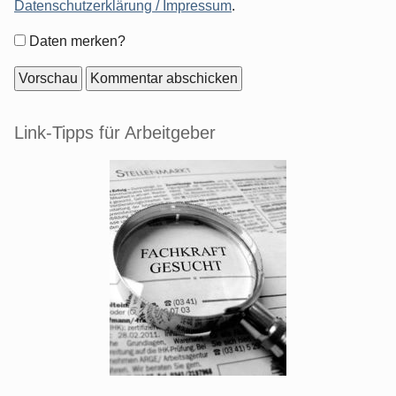
Datenschutzerklärung / Impressum
.
Formular-
Daten merken?
Optionen
Seitenleiste
Link-Tipps für Arbeitgeber